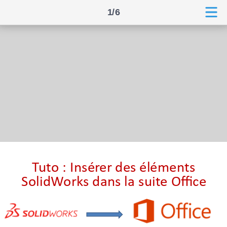
1/6
Image
à
partir
de
SolidCam
Tuto : Insérer des éléments
SolidWorks dans la suite Office